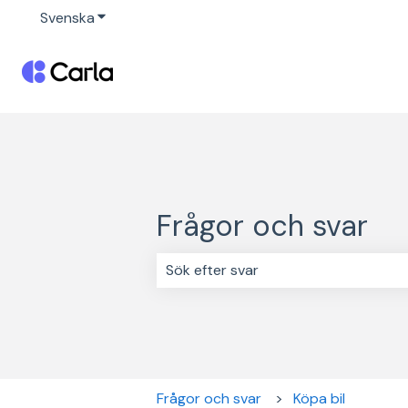
Svenska
Visa undermenyer för översättningar
Frågor och svar
Det finns inga förslag eftersom sö
Frågor och svar
Köpa bil