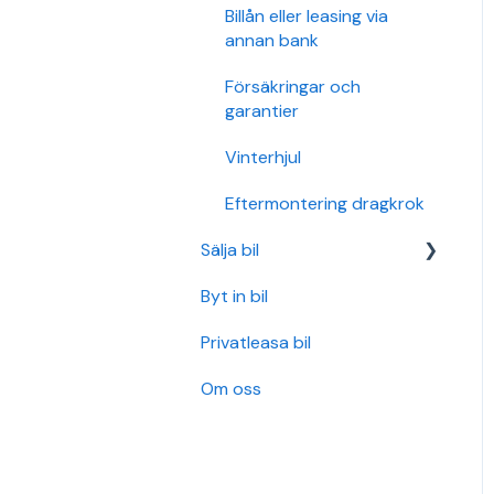
Billån eller leasing via
annan bank
Försäkringar och
garantier
Vinterhjul
Eftermontering dragkrok
Sälja bil
Byt in bil
Upphämtning
Privatleasa bil
Belånade bilar och
lösenofferter
Om oss
Utbetalning, offerter och
avtal